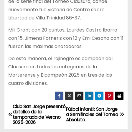
de la serie final del Torneo Clausura, donde
nuevamente fue victoria de Centro sobre
Libertad de Villa Trinidad 86-37.
Mili Grant con 20 puntos, Lourdes Castro Ibarra
con 15, Jimena Forneris con 12 y Emi Cesana con 11
fueron las máximas anotadoras.
De esta manera, el rojinegro es campeón del
Clausura en todas las categorías de la
Morterense y Bicampeón 2025 en tres de las
cuatro divisiones.
Club San Jorge presentó
N
Fútbol Infantil: San Jorge
detalles de la
a Semifinales del Torneo
temporada de Verano
a
Absoluto
2025-2026