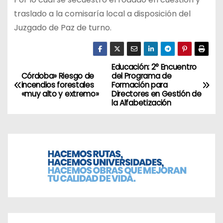
traslado a la comisaría local a disposición del
Juzgado de Paz de turno.
Educación: 2° Encuentro
N
Córdoba» Riesgo de
del Programa de
incendios forestales
Formación para
a
«muy alto y extremo»
Directores en Gestión de
la Alfabetización
v
e
g
a
c
i