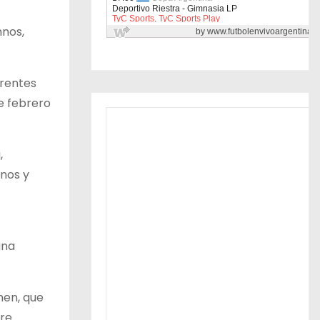
mnos,
erentes
de febrero
,
anos y
ana
men, que
dre