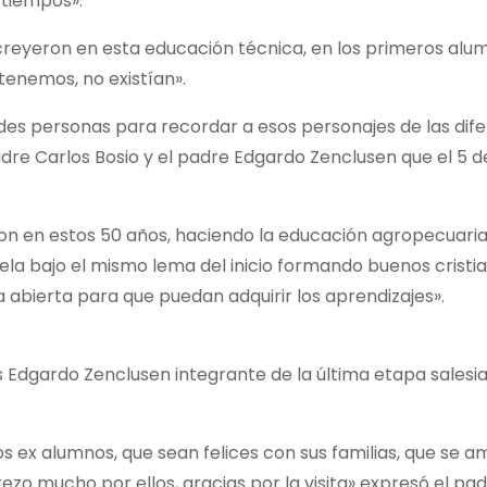
 tiempos».
 creyeron en esta educación técnica, en los primeros alu
enemos, no existían».
es personas para recordar a esos personajes de las dif
adre Carlos Bosio y el padre Edgardo Zenclusen que el 5 
on en estos 50 años, haciendo la educación agropecuaria
la bajo el mismo lema del inicio formando buenos cristi
abierta para que puedan adquirir los aprendizajes».
s Edgardo Zenclusen integrante de la última etapa salesi
s ex alumnos, que sean felices con sus familias, que se a
zo mucho por ellos, gracias por la visita» expresó el pa