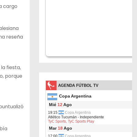
a cargo
alesiana
una reseña
a fiesta,
so, porque
 puntualizó
bía