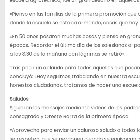
escuela agrotécnica, fue un gran desafío en aquellos
«Pienso en las familias de la primera promoción que
donde la escuela se estaba armando, cosas que hoy t
«En 50 años pasaron muchas cosas y pienso en grand
épocas. Recordar el último día de los salesianos al p
a las 8,30 de la mañana con lágrimas se retiró».
Tras pedir un aplaudo para todos aquellos que pasar
concluyó: «Hoy seguimos trabajando en nuestra escue
honestos ciudadanos, tratamos de hacer una escuela 
Saludos
Siguieron los mensajes mediante videos de los padre
consagrada y Oreste Barra de la primera época.
«Aprovecho para enviar un caluroso saludo a todos lo
se respeten, que se perdonen cuando se equivocan, re