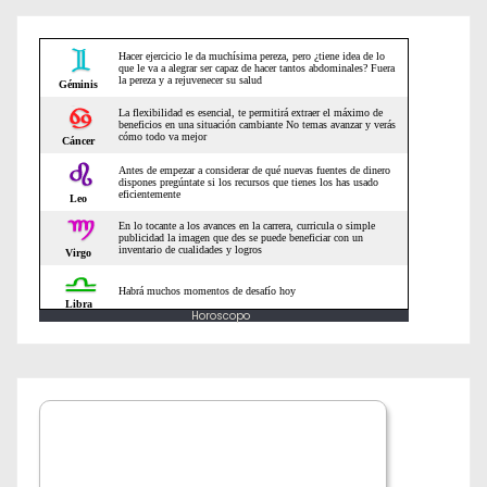
e
n
t
r
a
d
a
Horoscopo
s