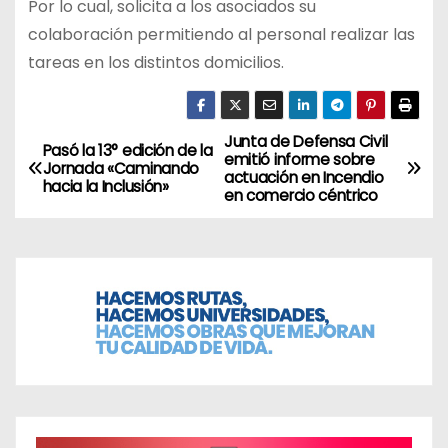
Por lo cual, solicita a los asociados su
colaboración permitiendo al personal realizar las
tareas en los distintos domicilios.
Junta de Defensa Civil
N
Pasó la 13° edición de la
emitió informe sobre
Jornada «Caminando
actuación en Incendio
a
hacia la Inclusión»
en comercio céntrico
v
e
g
a
c
i