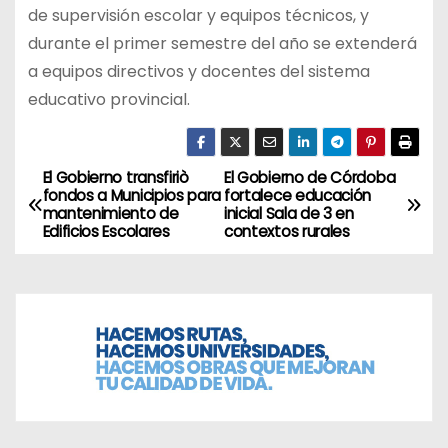
de supervisión escolar y equipos técnicos, y
durante el primer semestre del año se extenderá
a equipos directivos y docentes del sistema
educativo provincial.
El Gobierno transfiriò
El Gobierno de Córdoba
N
fondos a Municipios para
fortalece educación
mantenimiento de
inicial Sala de 3 en
a
Edificios Escolares
contextos rurales
v
e
g
a
c