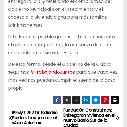
entrega la 12°), y reflejando el compromiso del
Gobierno Municipal con el crecimiento y el
acceso a la vivienda digna para más familias
brinkmanenses.
Este logro es posible gracias al trabajo conjunto,
el esfuerzo compartido y la confianza de cada
adherente en el sistema Habitar.
De esta forma, desde el Gobierno de la Ciudad
seguimos
#TrabajandoJuntos
para que cada vez
más vecinos puedan cumplir el sueño de la casa
propia.
Fundación Construirnos:
N
IPEMyT 262 Dr. Belisario
Entregaron vivienda en el
Roldán: Inauguraron el
nuevo Barrio Sur de la
a
«Aula Abierta»
Ciudad