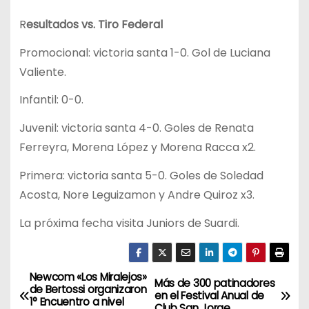
R
esultados vs. Tiro Federal
Promocional: victoria santa 1-0. Gol de Luciana
Valiente.
Infantil: 0-0.
Juvenil: victoria santa 4-0. Goles de Renata
Ferreyra, Morena López y Morena Racca x2.
Primera: victoria santa 5-0. Goles de Soledad
Acosta, Nore Leguizamon y Andre Quiroz x3.
La próxima fecha visita Juniors de Suardi.
Newcom «Los Miralejos»
N
Más de 300 patinadores
de Bertossi organizaron
en el Festival Anual de
1° Encuentro a nivel
Club San Jorge