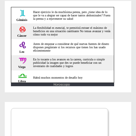
e
n
t
r
a
d
a
Horoscopo
s