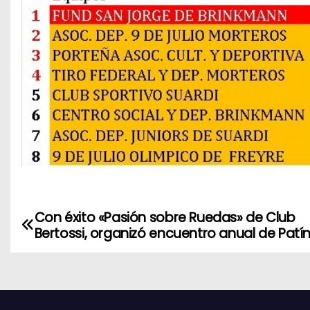
Con éxito «Pasión sobre Ruedas» de Club
N
Bertossi, organizó encuentro anual de Patí
a
v