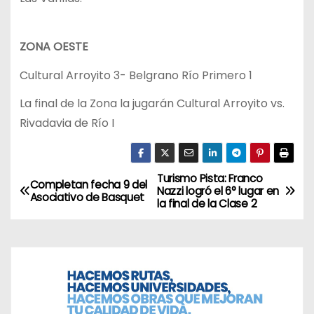
ZONA OESTE
Cultural Arroyito 3- Belgrano Río Primero 1
La final de la Zona la jugarán Cultural Arroyito vs.
Rivadavia de Río I
Turismo Pista: Franco
N
Completan fecha 9 del
Nazzi logró el 6° lugar en
Asociativo de Basquet
la final de la Clase 2
a
v
e
g