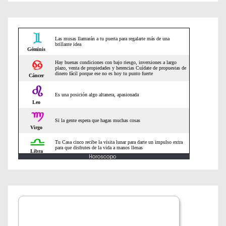
e
n
t
r
a
d
a
s
Horoscopo