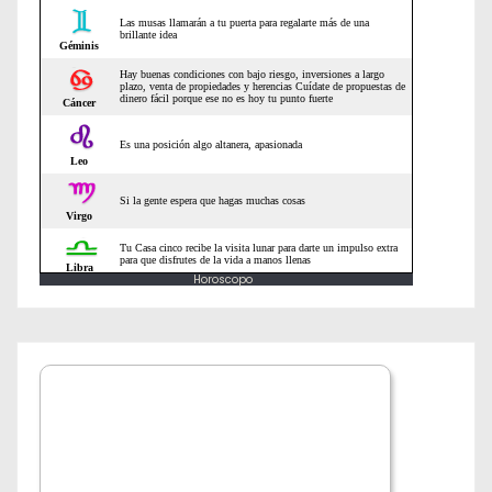
e
n
t
r
a
d
Horoscopo
a
s