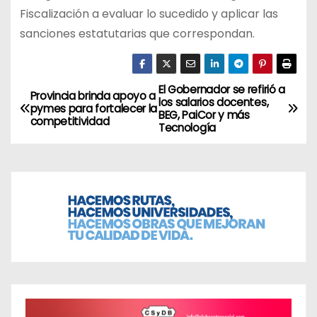
Fiscalización a evaluar lo sucedido y aplicar las
sanciones estatutarias que correspondan.
El Gobernador se refirió a
N
Provincia brinda apoyo a
los salarios docentes,
pymes para fortalecer la
BEG, PaiCor y más
a
competitividad
Tecnología
v
e
g
a
c
i