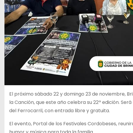
El próximo sábado 22 y domingo 23 de noviembre, Br
la Canción, que este año celebra su 22ª edición. Será
del Ferrocarril, con entrada libre y gratuita.
El evento, Portal de los Festivales Cordobeses, reuni
humor y música para toda la familia.