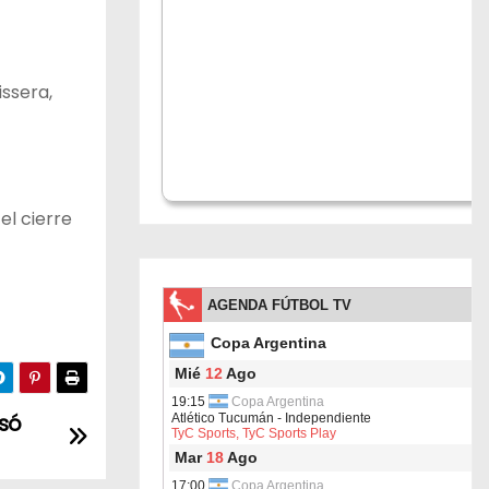
ssera,
el cierre
asó