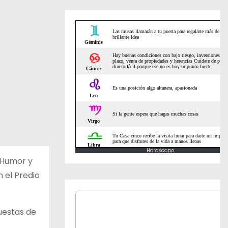
Horoscopo
 Humor y
n el Predio
puestas de