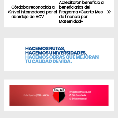
Acreditaron beneficio a
N
Córdoba reconocida a
beneficiarias del
nivel internacional por el
Programa «Cuarto Mes
a
abordaje de ACV
de Licencia por
Maternidad»
v
e
g
a
c
i
ó
n
d