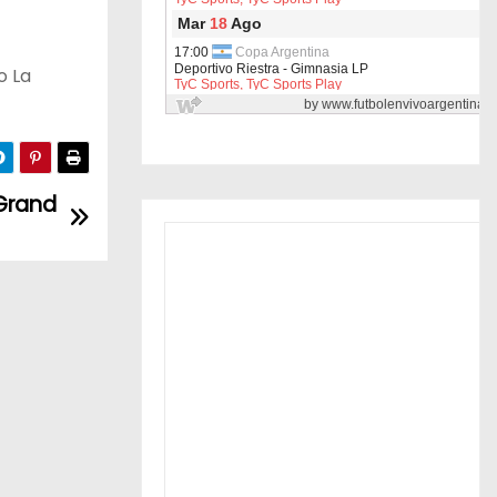
o La
 Grand