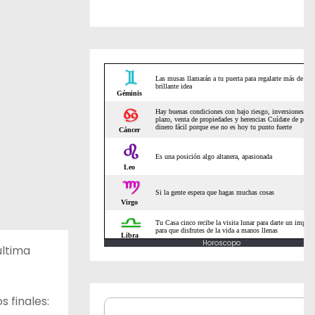
Horoscopo
última
 finales: