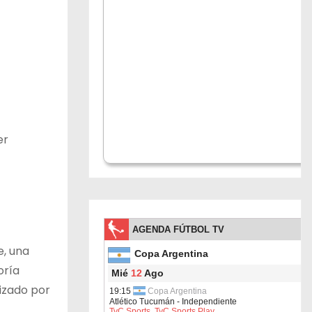
er
e, una
oría
izado por