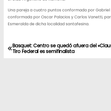
Una pareja a cuatro puntos conformada por Gabriel 
conformada por Oscar Palacios y Carlos Vanetti, par
Esmeralda de dicha localidad santafesina.
Basquet: Centro se quedó afuera del «Clau
N
Tiro Federal es semifinalista
a
v
e
g
a
c