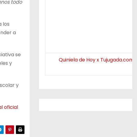
onos todo
 los
ender a
iativa se
Quiniela de Hoy x Tujugada.com.
les y
scolar y
l oficial