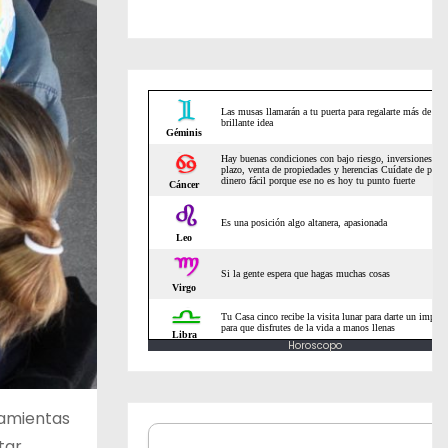
Horoscopo
ramientas
tar.