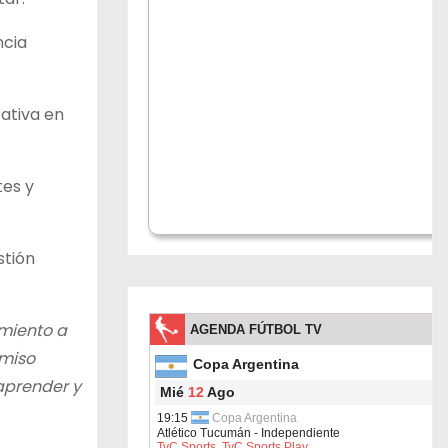
ncia
ativa en
tes y
stión
miento a
omiso
aprender y