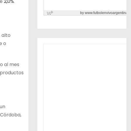
de
2,0%
.
 alto
e o
o al mes
 productos
 un
 Córdoba,