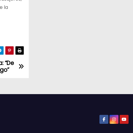
e la
: “De
ego”