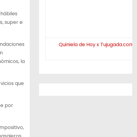
 hábiles
s, super e
endaciones
Quiniela de Hoy x Tujugada.com.
ón
nómicos, la
rvicios que
te por
impositivo,
pasajeros,