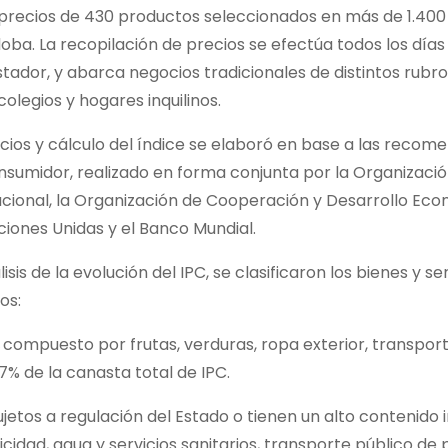
recios de 430 productos seleccionados en más de 1.400
ba. La recopilación de precios se efectúa todos los días
stador, y abarca negocios tradicionales de distintos rubro
legios y hogares inquilinos.
cios y cálculo del índice se elaboró en base a las recom
onsumidor, realizado en forma conjunta por la Organizaci
acional, la Organización de Cooperación y Desarrollo Eco
iones Unidas y el Banco Mundial.
s de la evolución del IPC, se clasificaron los bienes y se
ios:
,
compuesto por frutas, verduras, ropa exterior, transpor
7% de la canasta total de IPC.
jetos a regulación del Estado o tienen un alto contenido 
idad, agua y servicios sanitarios, transporte público de 