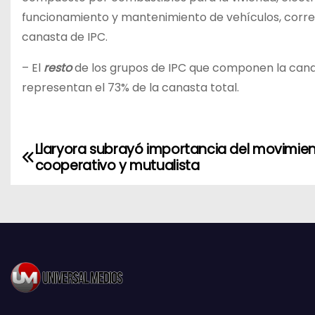
funcionamiento y mantenimiento de vehículos, correo,
canasta de IPC.
– El
resto
de los grupos de IPC que componen la canast
representan el 73% de la canasta total.
Llaryora subrayó importancia del movimie
N
cooperativo y mutualista
a
v
e
g
a