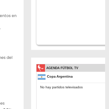
mentos en
y
nes del
mes