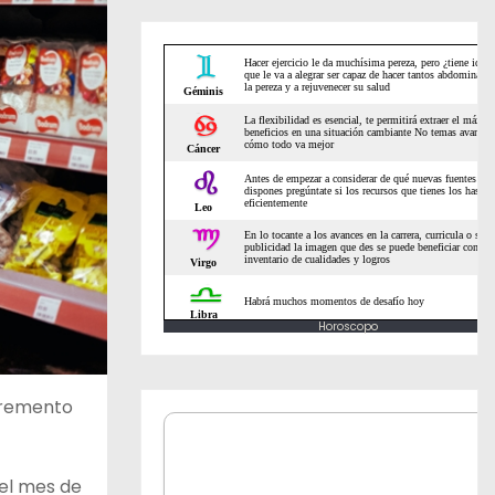
Horoscopo
ncremento
 el mes de