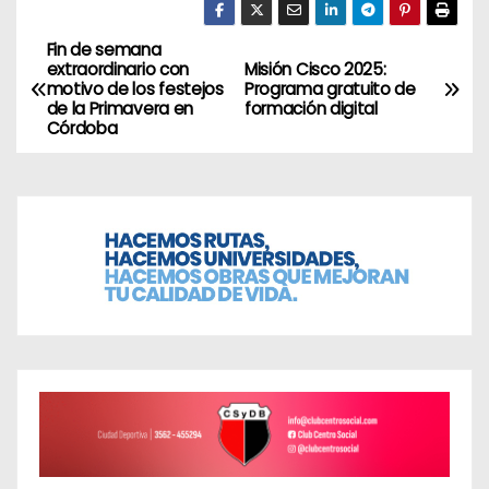
Fin de semana
N
extraordinario con
Misión Cisco 2025:
motivo de los festejos
Programa gratuito de
a
de la Primavera en
formación digital
Córdoba
v
e
g
a
c
i
ó
n