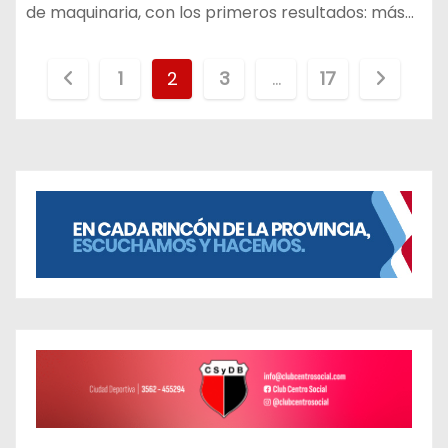
de maquinaria, con los primeros resultados: más…
P
1
2
3
…
17
a
g
i
n
a
c
i
ó