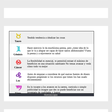
n
d
e
e
n
t
r
a
d
a
Horoscopo
s