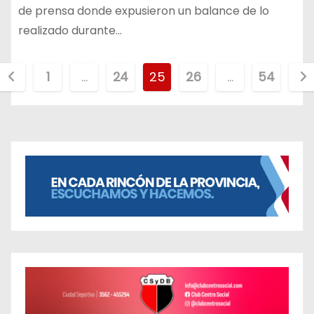
de prensa donde expusieron un balance de lo
realizado durante…
P
1
…
24
25
26
…
54
a
g
n
a
c
ó