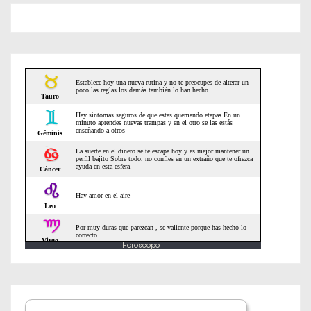
d
e
e
n
t
r
a
d
a
Horoscopo
s