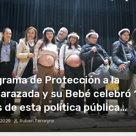
tas de Centro Social
iciparon de fecha del Gran 
Justo en Laspiur
 2026
Ruben Ferreyra