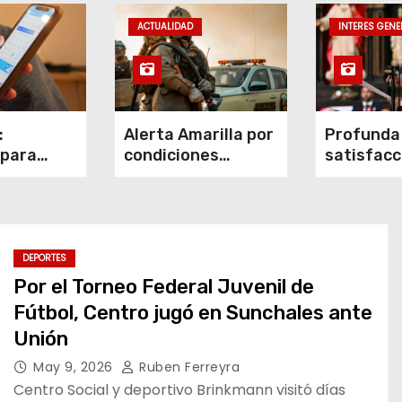
ACTUALIDAD
INTERES GENE
:
Alerta Amarilla por
Profunda
 para
condiciones
satisfacc
ción de
meteorológicas
confirmac
a
propicias para el
Santa Se
a
desarrollo de
visita a 
ón
Incendios
del Papa 
a en el
Forestales
DEPORTES
Por el Torneo Federal Juvenil de
Fútbol, Centro jugó en Sunchales ante
Unión
May 9, 2026
Ruben Ferreyra
Centro Social y deportivo Brinkmann visitó días