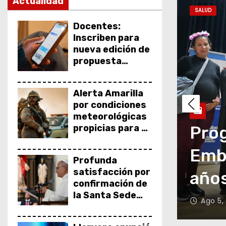
Actualidad
o
DEPORTES
Docentes:
Inscriben para
nueva edición de
propuesta
formativa
«Educación
Alerta Amarilla
Financiera en el
por condiciones
Aula»
meteorológicas
tección a la
propicias para el
Atle
desarrollo de
u Bebé celebró 10
part
Incendios
Profunda
Forestales
satisfacción por
ítica pública
San 
confirmación de
la Santa Sede
Ago 5,
sobre visita a
Córdoba del