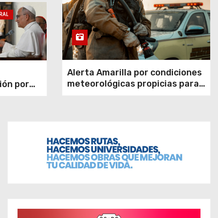
RAL
Alerta Amarilla por condiciones
meteorológicas propicias para
ión por
el desarrollo de Incendios
ión de la
Forestales
de sobre
Córdoba
León XIV